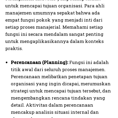
untuk mencapai tujuan organisasi. Para ahli
manajemen umumnya sepakat bahwa ada
empat fungsi pokok yang menjadi inti dari
setiap proses manajerial. Memahami setiap
fungsi ini secara mendalam sangat penting
untuk mengaplikasikannya dalam konteks
praktis.
I WANT IN
Perencanaan (Planning):
Fungsi ini adalah
titik awal dari seluruh proses manajemen.
I've read and accept the
Privacy Policy
.
Perencanaan melibatkan penetapan tujuan
organisasi yang ingin dicapai, merumuskan
strategi untuk mencapai tujuan tersebut, dan
mengembangkan rencana tindakan yang
detail. Aktivitas dalam perencanaan
mencakup analisis situasi internal dan