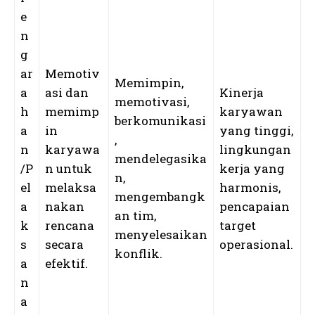
e
n
g
ar
Memotiv
Memimpin,
a
asi dan
Kinerja
memotivasi,
h
memimp
karyawan
berkomunikasi
a
in
yang tinggi,
,
n
karyawa
lingkungan
mendelegasika
/P
n untuk
kerja yang
n,
el
melaksa
harmonis,
mengembangk
a
nakan
pencapaian
an tim,
k
rencana
target
menyelesaikan
s
secara
operasional.
konflik.
a
efektif.
n
a