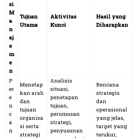
si
M
Tujuan
Aktivitas
Hasil yang
a
Utama
Kunci
Diharapkan
n
aj
e
m
e
n
P
Analisis
Menetap
Rencana
er
situasi,
kan arah
strategis
e
penetapan
dan
dan
n
tujuan,
tujuan
operasional
c
perumusan
organisa
yang jelas,
a
strategi,
si serta
target yang
n
penyusunan
strategi
terukur,