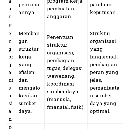
a
program kerja,
pencapai
panduan
a
pembuatan
annya.
keputusan.
n
anggaran.
P
e
Memban
Struktur
Penentuan
n
gun
organisasi
struktur
g
struktur
yang
organisasi,
or
kerja
fungsional,
pembagian
g
yang
pembagian
tugas, delegasi
a
efisien
peran yang
wewenang,
ni
dan
jelas,
koordinasi
s
mengalo
pemanfaata
sumber daya
a
kasikan
n sumber
(manusia,
si
sumber
daya yang
finansial, fisik).
a
daya.
optimal.
n
P