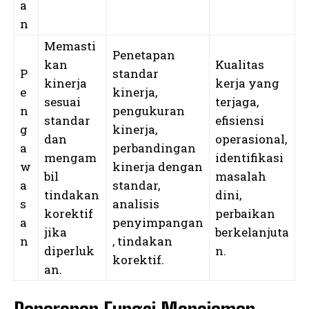
a
n
Memasti
Penetapan
kan
Kualitas
P
standar
kinerja
kerja yang
e
kinerja,
sesuai
terjaga,
n
pengukuran
standar
efisiensi
g
kinerja,
dan
operasional,
a
perbandingan
mengam
identifikasi
w
kinerja dengan
bil
masalah
a
standar,
tindakan
dini,
s
analisis
korektif
perbaikan
a
penyimpangan
jika
berkelanjuta
n
, tindakan
diperluk
n.
korektif.
an.