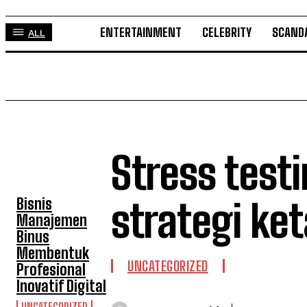
ENTERTAINMENT
CELEBRITY
SCAND
ALL
Stress test
TOP 5 THIS WEEK
Bisnis
strategi ke
Manajemen
Binus
Membentuk
UNCATEGORIZED
Profesional
Inovatif Digital
UNCATEGORIZED