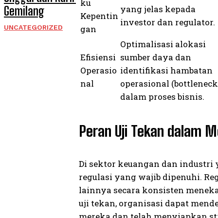
ku
yang jelas kepada
Gemilang
Kepentin
investor dan regulator.
gan
UNCATEGORIZED
Optimalisasi alokasi
Efisiensi
sumber daya dan
Operasio
identifikasi hambatan
nal
operasional (bottleneck
dalam proses bisnis.
Peran Uji Tekan dalam 
Di sektor keuangan dan industri 
regulasi yang wajib dipenuhi. Re
lainnya secara konsisten meneka
uji tekan, organisasi dapat me
mereka dan telah menyiapkan st