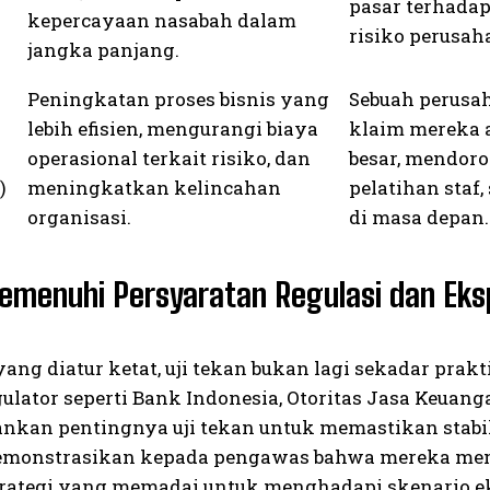
pasar terhada
kepercayaan nasabah dalam
risiko perusah
jangka panjang.
Peningkatan proses bisnis yang
Sebuah perusah
lebih efisien, mengurangi biaya
klaim mereka 
operasional terkait risiko, dan
besar, mendoro
)
meningkatkan kelincahan
pelatihan staf
organisasi.
di masa depan.
Memenuhi Persyaratan Regulasi dan Ek
yang diatur ketat, uji tekan bukan lagi sekadar prak
gulator seperti Bank Indonesia, Otoritas Jasa Keuan
nkan pentingnya uji tekan untuk memastikan stabil
ndemonstrasikan kepada pengawas bahwa mereka mem
rategi yang memadai untuk menghadapi skenario e