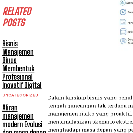
RELATED
POSTS
Bisnis
Manajemen
Binus
Membentuk
Profesional
Inovatif Digital
UNCATEGORIZED
Dalam lanskap bisnis yang penu
tengah guncangan tak terduga menj
Aliran
manajemen risiko yang proaktif
manajemen
mensimulasikan skenario ekstr
modern Evolusi
menghadapi masa depan yang pe
dan masa depan