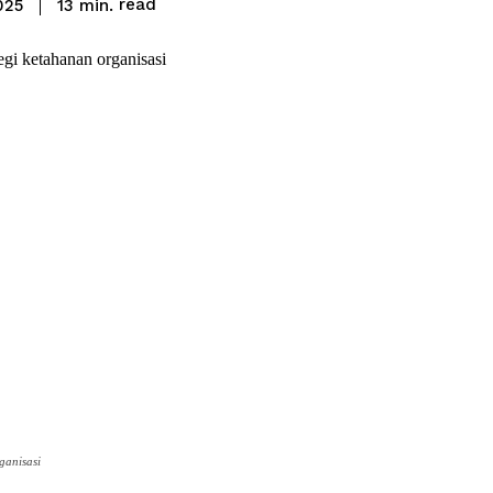
read
13
min.
025
ganisasi