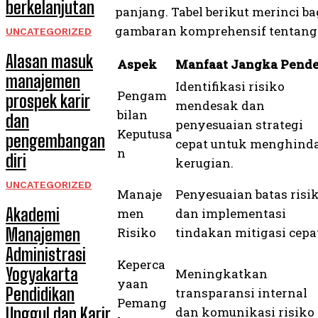
berkelanjutan
panjang. Tabel berikut merinci b
gambaran komprehensif tentang 
UNCATEGORIZED
Alasan masuk
Aspek
Manfaat Jangka Pend
manajemen
Identifikasi risiko
Pengam
prospek karir
mendesak dan
bilan
dan
penyesuaian strategi
Keputusa
pengembangan
cepat untuk menghinda
n
diri
kerugian.
UNCATEGORIZED
Manaje
Penyesuaian batas risi
Akademi
men
dan implementasi
Risiko
tindakan mitigasi cepa
Manajemen
Administrasi
Keperca
Yogyakarta
Meningkatkan
yaan
Pendidikan
transparansi internal
Pemang
dan komunikasi risiko
Unggul dan Karir