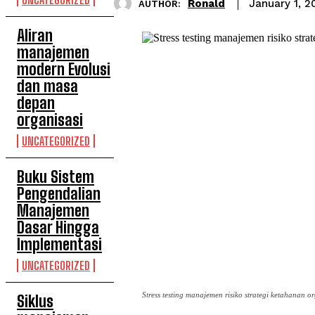
Ronald
January 1, 2
AUTHOR:
Aliran
manajemen
modern Evolusi
dan masa
depan
organisasi
UNCATEGORIZED
Buku Sistem
Pengendalian
Manajemen
Dasar Hingga
Implementasi
UNCATEGORIZED
Stress testing manajemen risiko strategi ketahanan or
Siklus