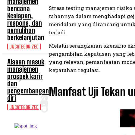
manajemen
bencana
Stress testing manajemen risiko 
Kesiapan,
tahannya dalam menghadapi gejol
respons, dan
mendalam yang dirancang untuk m
pemulihan
terjadi.
berkelanjutan
Melalui serangkaian skenario eks
UNCATEGORIZED
pengambilan keputusan yang lebi
Alasan masuk
yang relevan, pemanfaatan mode
manajemen
kepatuhan regulasi.
prospek karir
dan
Manfaat Uji Tekan u
pengembangan
diri
UNCATEGORIZED