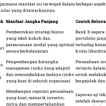
agaimana manfaat ini terwujud dalam berbagai aspek
nilai yang ditawarkannya.
ek
Manfaat Jangka Panjang
Contoh Relev
Pembentukan strategi bisnis
Bank X segera
yang lebih kokoh dan
portofolio pin
perencanaan modal yang optimal
terhadap kena
ri
secara berkelanjutan.
krisis likuidit
Pengembangan kerangka
Perusahaan in
ko
manajemen risiko yang adaptif
tertentu dala
dan menumbuhkan budaya risiko
untuk melakuka
t.
yang kuat di seluruh organisasi.
bergejolak dan
Membangun reputasi perusahaan
Laporan uji te
yang kuat, menarik investor,
setelah skenar
mitra, dan mempertahankan