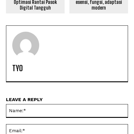
Optimasi Rantai Pasok
esensi, fungsi, adaptasi
Digital Tangguh
modern
TYO
LEAVE A REPLY
Na
Ema