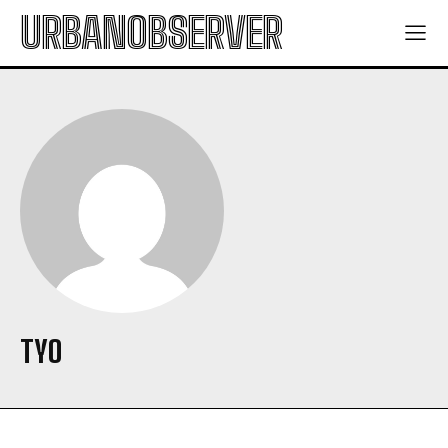
URBANOBSERVER
TYO