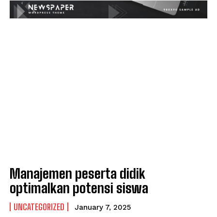
Manajemen peserta didik
optimalkan potensi siswa
UNCATEGORIZED
January 7, 2025