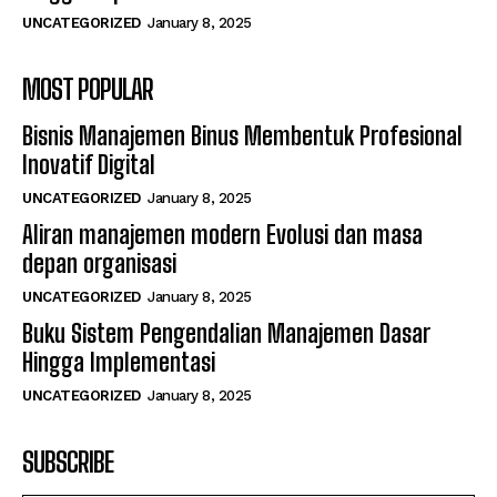
UNCATEGORIZED
January 8, 2025
MOST POPULAR
Bisnis Manajemen Binus Membentuk Profesional
Inovatif Digital
UNCATEGORIZED
January 8, 2025
Aliran manajemen modern Evolusi dan masa
depan organisasi
UNCATEGORIZED
January 8, 2025
Buku Sistem Pengendalian Manajemen Dasar
Hingga Implementasi
UNCATEGORIZED
January 8, 2025
SUBSCRIBE