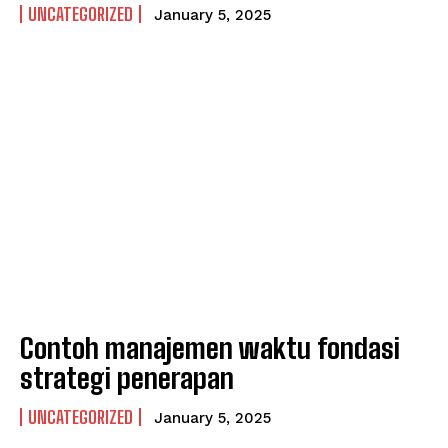
UNCATEGORIZED
January 5, 2025
Contoh manajemen waktu fondasi
strategi penerapan
UNCATEGORIZED
January 5, 2025