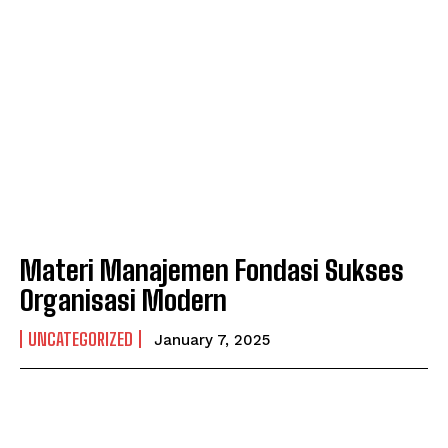
Materi Manajemen Fondasi Sukses
Organisasi Modern
UNCATEGORIZED
January 7, 2025