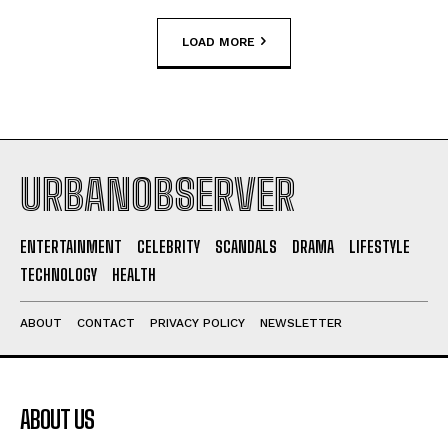
LOAD MORE
URBANOBSERVER
ENTERTAINMENT
CELEBRITY
SCANDALS
DRAMA
LIFESTYLE
TECHNOLOGY
HEALTH
ABOUT
CONTACT
PRIVACY POLICY
NEWSLETTER
ABOUT US