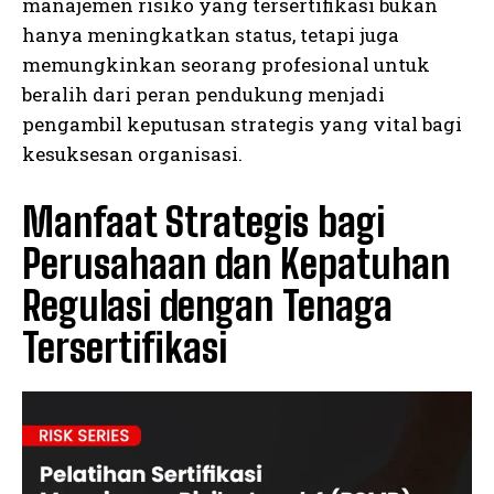
manajemen risiko yang tersertifikasi bukan
hanya meningkatkan status, tetapi juga
memungkinkan seorang profesional untuk
beralih dari peran pendukung menjadi
pengambil keputusan strategis yang vital bagi
kesuksesan organisasi.
Manfaat Strategis bagi
I WANT IN
Perusahaan dan Kepatuhan
I've read and accept the
Privacy Policy
.
Regulasi dengan Tenaga
Tersertifikasi