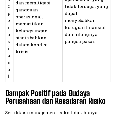
dan memitigasi
O
tidak terduga, yang
gangguan
p
dapat
operasional,
e
menyebabkan
memastikan
r
kerugian finansial
kelangsungan
a
dan hilangnya
bisnis bahkan
s
pangsa pasar.
dalam kondisi
i
krisis.
o
n
a
l
Dampak Positif pada Budaya
Perusahaan dan Kesadaran Risiko
Sertifikasi manajemen risiko tidak hanya