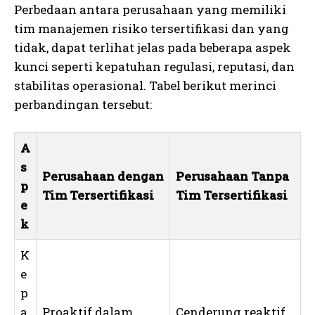
Perbedaan antara perusahaan yang memiliki
tim manajemen risiko tersertifikasi dan yang
tidak, dapat terlihat jelas pada beberapa aspek
kunci seperti kepatuhan regulasi, reputasi, dan
stabilitas operasional. Tabel berikut merinci
perbandingan tersebut:
A
s
Perusahaan dengan
Perusahaan Tanpa
p
Tim Tersertifikasi
Tim Tersertifikasi
e
k
K
e
p
a
Proaktif dalam
Cenderung reaktif