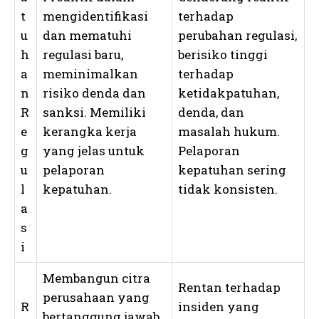
t
mengidentifikasi
terhadap
u
dan mematuhi
perubahan regulasi,
h
regulasi baru,
berisiko tinggi
a
meminimalkan
terhadap
n
risiko denda dan
ketidakpatuhan,
R
sanksi. Memiliki
denda, dan
e
kerangka kerja
masalah hukum.
g
yang jelas untuk
Pelaporan
u
pelaporan
kepatuhan sering
l
kepatuhan.
tidak konsisten.
a
s
i
Membangun citra
Rentan terhadap
perusahaan yang
R
insiden yang
bertanggung jawab