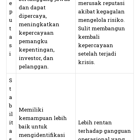
e
merusak reputasi
dan dapat
p
akibat kegagalan
dipercaya,
u
mengelola risiko.
meningkatkan
t
Sulit membangun
kepercayaan
a
kembali
pemangku
s
kepercayaan
kepentingan,
i
setelah terjadi
investor, dan
krisis.
pelanggan.
S
t
a
b
Memiliki
il
kemampuan lebih
it
Lebih rentan
baik untuk
a
terhadap gangguan
mengidentifikasi
s
operasional yang