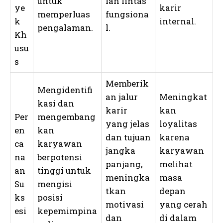
untuk
lan lintas
ye
karir
memperluas
fungsiona
k
internal.
pengalaman.
l.
Kh
usu
s
Memberik
Mengidentifi
an jalur
Meningkat
kasi dan
karir
kan
Per
mengembang
yang jelas
loyalitas
en
kan
dan tujuan
karena
ca
karyawan
jangka
karyawan
na
berpotensi
panjang,
melihat
an
tinggi untuk
meningka
masa
Su
mengisi
tkan
depan
ks
posisi
motivasi
yang cerah
esi
kepemimpina
dan
di dalam