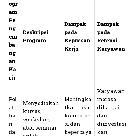
ogr
am
Pe
Dampak
Dampak
ng
Deskripsi
pada
pada
em
Program
Kepuasan
Retensi
ba
Kerja
Karyawan
ng
an
Ka
rir
Karyawan
Pel
Meningka
merasa
Menyediakan
ati
tkan rasa
dihargai
kursus,
ha
kompeten
dan
workshop,
n
si dan
diinvestasi
atau seminar
da
kepercaya
kan,
untuk