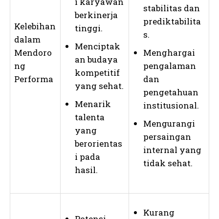
i karyawan
stabilitas dan
berkinerja
prediktabilita
Kelebihan
tinggi.
s.
dalam
Menciptak
Mendoro
Menghargai
an budaya
ng
pengalaman
kompetitif
Performa
dan
yang sehat.
pengetahuan
Menarik
institusional.
talenta
Mengurangi
yang
persaingan
berorientas
internal yang
i pada
tidak sehat.
hasil.
Kurang
Potensi