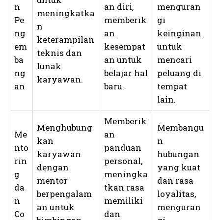
n
an diri,
menguran
meningkatka
Pe
memberik
gi
n
ng
an
keinginan
keterampilan
em
kesempat
untuk
teknis dan
ba
an untuk
mencari
lunak
ng
belajar hal
peluang di
karyawan.
an
baru.
tempat
lain.
Memberik
Menghubung
Membangu
Me
an
kan
n
nto
panduan
karyawan
hubungan
rin
personal,
dengan
yang kuat
g
meningka
mentor
dan rasa
da
tkan rasa
berpengalam
loyalitas,
n
memiliki
an untuk
menguran
Co
dan