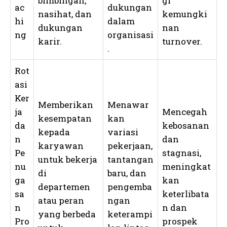
bimbingan,
gi
ac
dukungan
nasihat, dan
kemungki
hi
dalam
dukungan
nan
ng
organisasi
karir.
turnover.
.
Rot
asi
Ker
Memberikan
Menawar
ja
Mencegah
kesempatan
kan
da
kebosanan
kepada
variasi
n
dan
karyawan
pekerjaan,
Pe
stagnasi,
untuk bekerja
tantangan
nu
meningkat
di
baru, dan
ga
kan
departemen
pengemba
sa
keterlibata
atau peran
ngan
n
n dan
yang berbeda
keterampi
Pro
prospek