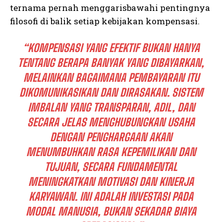
ternama pernah menggarisbawahi pentingnya
filosofi di balik setiap kebijakan kompensasi.
“KOMPENSASI YANG EFEKTIF BUKAN HANYA
TENTANG BERAPA BANYAK YANG DIBAYARKAN,
MELAINKAN BAGAIMANA PEMBAYARAN ITU
DIKOMUNIKASIKAN DAN DIRASAKAN. SISTEM
IMBALAN YANG TRANSPARAN, ADIL, DAN
I WANT IN
SECARA JELAS MENGHUBUNGKAN USAHA
I've read and accept the
Privacy Policy
.
DENGAN PENGHARGAAN AKAN
MENUMBUHKAN RASA KEPEMILIKAN DAN
TUJUAN, SECARA FUNDAMENTAL
MENINGKATKAN MOTIVASI DAN KINERJA
KARYAWAN. INI ADALAH INVESTASI PADA
MODAL MANUSIA, BUKAN SEKADAR BIAYA