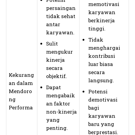
memotivasi
persaingan
karyawan
tidak sehat
berkinerja
antar
tinggi.
karyawan.
Tidak
Sulit
menghargai
mengukur
kontribusi
kinerja
luar biasa
secara
secara
Kekurang
objektif.
langsung.
an dalam
Dapat
Mendoro
Potensi
mengabaik
ng
demotivasi
an faktor
Performa
bagi
non-kinerja
karyawan
yang
baru yang
penting.
berprestasi.