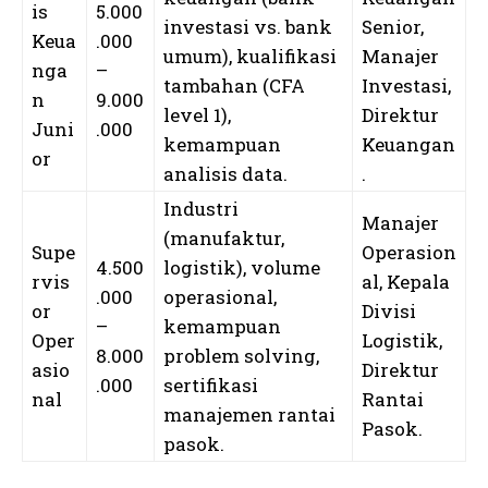
is
5.000
investasi vs. bank
Senior,
Keua
.000
umum), kualifikasi
Manajer
nga
–
tambahan (CFA
Investasi,
n
9.000
level 1),
Direktur
Juni
.000
kemampuan
Keuangan
or
analisis data.
.
Industri
Manajer
(manufaktur,
Supe
Operasion
4.500
logistik), volume
rvis
al, Kepala
.000
operasional,
or
Divisi
–
kemampuan
Oper
Logistik,
8.000
problem solving,
asio
Direktur
.000
sertifikasi
nal
Rantai
manajemen rantai
Pasok.
pasok.