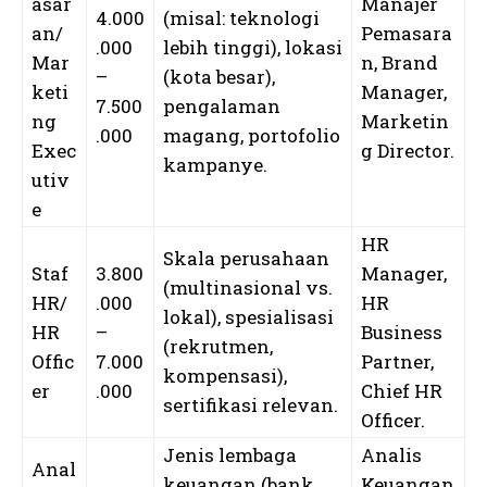
asar
Manajer
4.000
(misal: teknologi
an/
Pemasara
.000
lebih tinggi), lokasi
Mar
n, Brand
–
(kota besar),
keti
Manager,
7.500
pengalaman
ng
Marketin
.000
magang, portofolio
Exec
g Director.
kampanye.
utiv
e
HR
Skala perusahaan
Staf
3.800
Manager,
(multinasional vs.
HR/
.000
HR
lokal), spesialisasi
HR
–
Business
(rekrutmen,
Offic
7.000
Partner,
kompensasi),
er
.000
Chief HR
sertifikasi relevan.
Officer.
Jenis lembaga
Analis
Anal
keuangan (bank
Keuangan