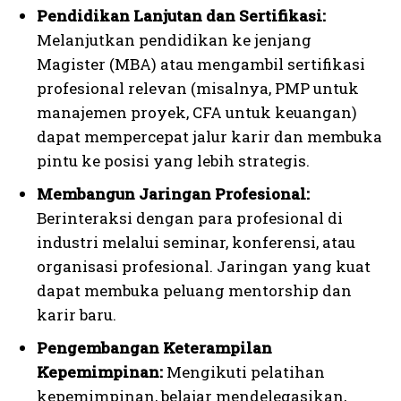
Pendidikan Lanjutan dan Sertifikasi:
Melanjutkan pendidikan ke jenjang
Magister (MBA) atau mengambil sertifikasi
profesional relevan (misalnya, PMP untuk
manajemen proyek, CFA untuk keuangan)
dapat mempercepat jalur karir dan membuka
pintu ke posisi yang lebih strategis.
Membangun Jaringan Profesional:
I WANT IN
Berinteraksi dengan para profesional di
I've read and accept the
Privacy Policy
.
industri melalui seminar, konferensi, atau
organisasi profesional. Jaringan yang kuat
dapat membuka peluang mentorship dan
karir baru.
Pengembangan Keterampilan
Kepemimpinan:
Mengikuti pelatihan
kepemimpinan, belajar mendelegasikan,