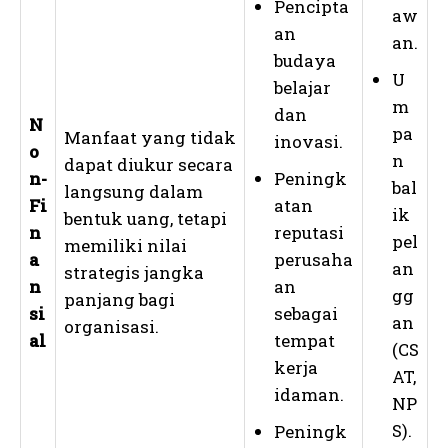
Pencipta
aw
an
an.
budaya
U
belajar
m
dan
N
pa
Manfaat yang tidak
inovasi.
o
n
dapat diukur secara
n-
Peningk
bal
langsung dalam
Fi
atan
ik
bentuk uang, tetapi
n
reputasi
pel
memiliki nilai
a
perusaha
an
strategis jangka
n
an
gg
panjang bagi
si
sebagai
an
organisasi.
al
tempat
(CS
kerja
AT,
idaman.
NP
S).
Peningk