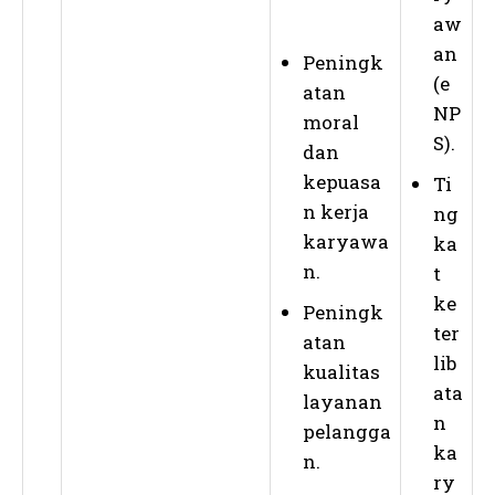
aw
an
Peningk
(e
atan
NP
moral
S).
dan
kepuasa
Ti
n kerja
ng
karyawa
ka
n.
t
ke
Peningk
ter
atan
lib
kualitas
ata
layanan
n
pelangga
ka
n.
ry