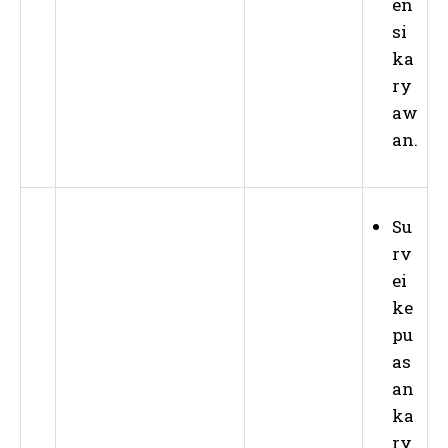
en
si
ka
ry
aw
an.
Su
rv
ei
ke
pu
as
an
ka
ry