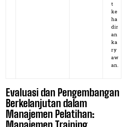
t
ke
ha
dir
an
ka
ry
aw
an.
Evaluasi dan Pengembangan
Berkelanjutan dalam
Manajemen Pelatihan:
Manajemen Training