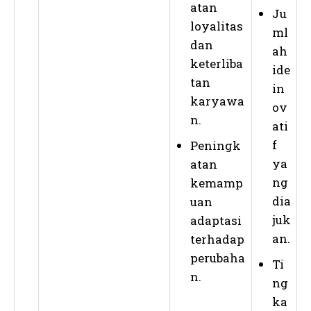
atan
Ju
loyalitas
ml
dan
ah
keterliba
ide
tan
in
karyawa
ov
n.
ati
f
Peningk
ya
atan
ng
kemamp
dia
uan
juk
adaptasi
an.
terhadap
perubaha
Ti
n.
ng
ka