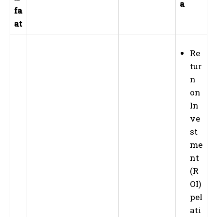
a
fa
at
Re
tur
n
on
In
ve
st
me
nt
(R
OI)
pel
ati