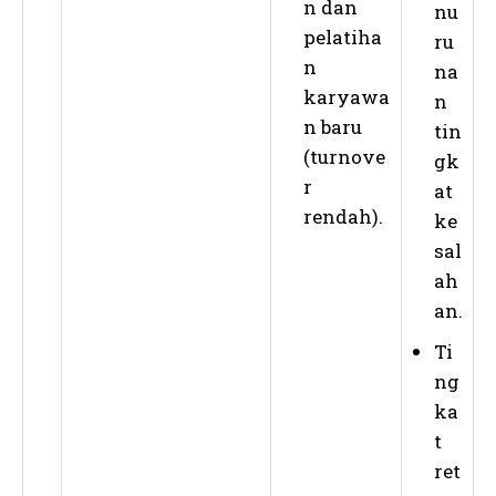
n dan
nu
pelatiha
ru
n
na
karyawa
n
n baru
tin
(turnove
gk
r
at
rendah).
ke
sal
ah
an.
Ti
ng
ka
t
ret