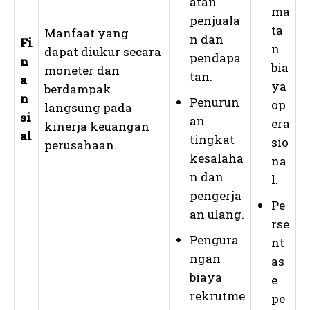
atan
ma
penjuala
ta
Manfaat yang
n dan
Fi
n
dapat diukur secara
pendapa
n
bia
moneter dan
tan.
a
ya
berdampak
n
Penurun
op
langsung pada
si
an
era
kinerja keuangan
al
tingkat
sio
perusahaan.
kesalaha
na
n dan
l.
pengerja
Pe
an ulang.
rse
Pengura
nt
ngan
as
biaya
e
rekrutme
pe