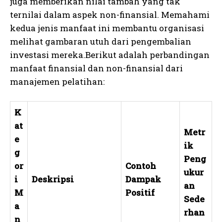
juga memberikan nilai tambah yang tak
ternilai dalam aspek non-finansial. Memahami
kedua jenis manfaat ini membantu organisasi
melihat gambaran utuh dari pengembalian
investasi mereka.Berikut adalah perbandingan
manfaat finansial dan non-finansial dari
manajemen pelatihan:
K
at
Metr
e
ik
g
Peng
or
Contoh
ukur
i
Deskripsi
Dampak
an
M
Positif
Sede
a
rhan
n