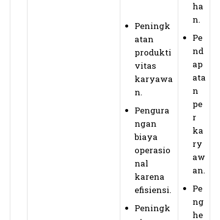
ha
n.
Peningk
Pe
atan
nd
produkti
ap
vitas
ata
karyawa
n
n.
pe
Pengura
r
ngan
ka
biaya
ry
operasio
aw
nal
an.
karena
Pe
efisiensi.
ng
Peningk
he