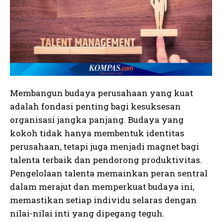
Membangun budaya perusahaan yang kuat
adalah fondasi penting bagi kesuksesan
organisasi jangka panjang. Budaya yang
kokoh tidak hanya membentuk identitas
perusahaan, tetapi juga menjadi magnet bagi
talenta terbaik dan pendorong produktivitas.
Pengelolaan talenta memainkan peran sentral
dalam merajut dan memperkuat budaya ini,
memastikan setiap individu selaras dengan
nilai-nilai inti yang dipegang teguh.