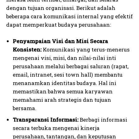
dengan tujuan organisasi. Berikut adalah
beberapa cara komunikasi internal yang efektif
dapat memperkuat budaya perusahaan:
Penyampaian Visi dan Misi Secara
Konsisten:
Komunikasi yang terus-menerus
mengenai visi, misi, dan nilai-nilai inti
perusahaan melalui berbagai saluran (rapat,
email, intranet, sesi town hall) membantu
menanamkan identitas budaya. Hal ini
memastikan bahwa semua karyawan
memahami arah strategis dan tujuan
bersama.
Transparansi Informasi:
Berbagi informasi
secara terbuka mengenai kinerja
perusahaan, tantangan, dan keputusan