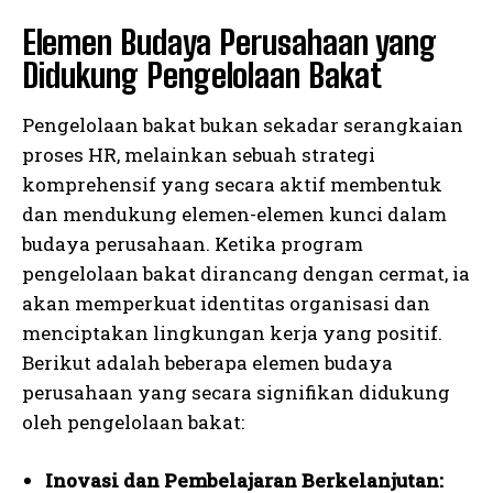
Elemen Budaya Perusahaan yang
Didukung Pengelolaan Bakat
Pengelolaan bakat bukan sekadar serangkaian
proses HR, melainkan sebuah strategi
komprehensif yang secara aktif membentuk
dan mendukung elemen-elemen kunci dalam
budaya perusahaan. Ketika program
pengelolaan bakat dirancang dengan cermat, ia
akan memperkuat identitas organisasi dan
menciptakan lingkungan kerja yang positif.
Berikut adalah beberapa elemen budaya
perusahaan yang secara signifikan didukung
oleh pengelolaan bakat:
Inovasi dan Pembelajaran Berkelanjutan: