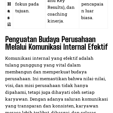
and Key
H
fokus pada
pencapaia
Results), dan
a
tujuan.
n luar
coaching
s
biasa.
kinerja.
il
Penguatan Budaya Perusahaan
Melalui Komunikasi Internal Efektif
Komunikasi internal yang efektif adalah
tulang punggung yang vital dalam
membangun dan memperkuat budaya
perusahaan. Ini memastikan bahwa nilai-nilai,
visi, dan misi perusahaan tidak hanya
dipahami, tetapi juga dihayati oleh setiap
karyawan. Dengan adanya saluran komunikasi
yang transparan dan konsisten, karyawan
merasa lebih terlibat, dihargai, dan selaras