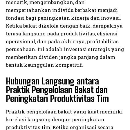
menarik, mengembangkan, dan
mempertahankan individu berbakat menjadi
fondasi bagi peningkatan kinerja dan inovasi.
Ketika bakat dikelola dengan baik, dampaknya
terasa langsung pada produktivitas, efisiensi
operasional, dan pada akhirnya, profitabilitas
perusahaan. Ini adalah investasi strategis yang
memberikan dividen jangka panjang dalam
bentuk keunggulan kompetitif.
Hubungan Langsung antara
Praktik Pengelolaan Bakat dan
Peningkatan Produktivitas Tim
Praktik pengelolaan bakat yang kuat memiliki
korelasi langsung dengan peningkatan
produktivitas tim. Ketika organisasi secara