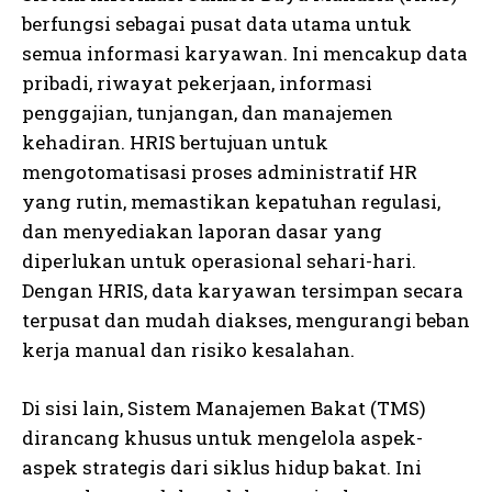
berfungsi sebagai pusat data utama untuk
semua informasi karyawan. Ini mencakup data
pribadi, riwayat pekerjaan, informasi
penggajian, tunjangan, dan manajemen
kehadiran. HRIS bertujuan untuk
mengotomatisasi proses administratif HR
yang rutin, memastikan kepatuhan regulasi,
dan menyediakan laporan dasar yang
diperlukan untuk operasional sehari-hari.
Dengan HRIS, data karyawan tersimpan secara
terpusat dan mudah diakses, mengurangi beban
kerja manual dan risiko kesalahan.
Di sisi lain, Sistem Manajemen Bakat (TMS)
dirancang khusus untuk mengelola aspek-
aspek strategis dari siklus hidup bakat. Ini