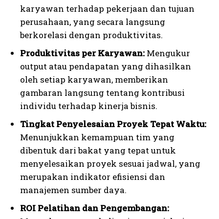
karyawan terhadap pekerjaan dan tujuan
perusahaan, yang secara langsung
berkorelasi dengan produktivitas.
Produktivitas per Karyawan:
Mengukur
output atau pendapatan yang dihasilkan
oleh setiap karyawan, memberikan
gambaran langsung tentang kontribusi
individu terhadap kinerja bisnis.
Tingkat Penyelesaian Proyek Tepat Waktu:
Menunjukkan kemampuan tim yang
dibentuk dari bakat yang tepat untuk
menyelesaikan proyek sesuai jadwal, yang
merupakan indikator efisiensi dan
manajemen sumber daya.
ROI Pelatihan dan Pengembangan: