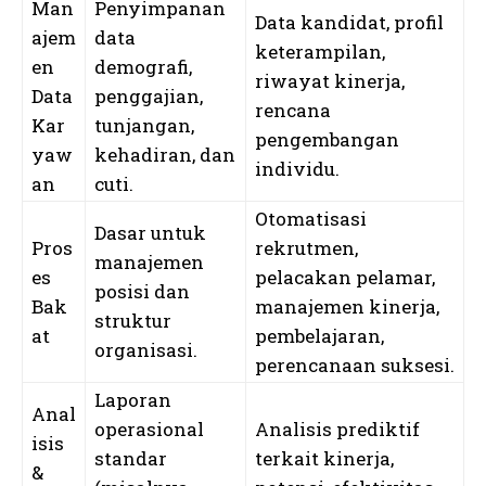
Man
Penyimpanan
Data kandidat, profil
ajem
data
keterampilan,
en
demografi,
riwayat kinerja,
Data
penggajian,
rencana
Kar
tunjangan,
pengembangan
yaw
kehadiran, dan
individu.
an
cuti.
Otomatisasi
Dasar untuk
Pros
rekrutmen,
manajemen
es
pelacakan pelamar,
posisi dan
Bak
manajemen kinerja,
struktur
at
pembelajaran,
organisasi.
perencanaan suksesi.
Laporan
Anal
operasional
Analisis prediktif
isis
standar
terkait kinerja,
&