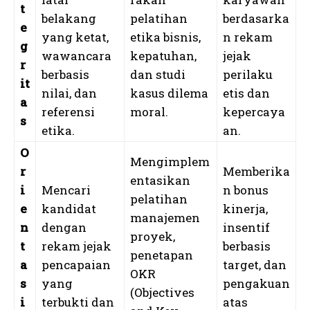
t
belakang
pelatihan
berdasarka
e
yang ketat,
etika bisnis,
n rekam
g
wawancara
kepatuhan,
jejak
r
berbasis
dan studi
perilaku
it
nilai, dan
kasus dilema
etis dan
a
referensi
moral.
kepercaya
s
etika.
an.
O
Mengimplem
r
Memberika
entasikan
i
Mencari
n bonus
pelatihan
e
kandidat
kinerja,
manajemen
n
dengan
insentif
proyek,
t
rekam jejak
berbasis
penetapan
a
pencapaian
target, dan
OKR
s
yang
pengakuan
(Objectives
i
terbukti dan
atas