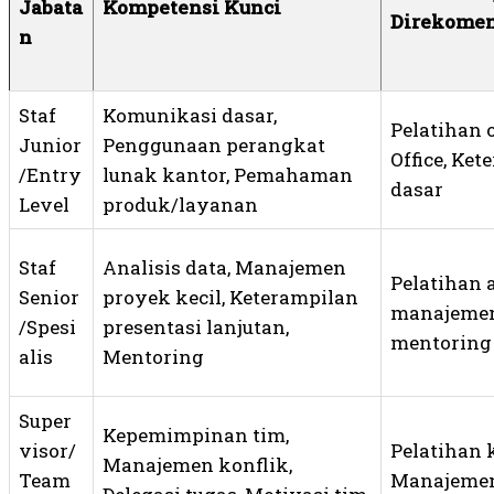
Jabata
Kompetensi Kunci
Direkome
n
Staf
Komunikasi dasar,
Pelatihan 
Junior
Penggunaan perangkat
Office, Ke
/Entry
lunak kantor, Pemahaman
dasar
Level
produk/layanan
Staf
Analisis data, Manajemen
Pelatihan a
Senior
proyek kecil, Keterampilan
manajemen
/Spesi
presentasi lanjutan,
mentoring
alis
Mentoring
Super
Kepemimpinan tim,
visor/
Pelatihan
Manajemen konflik,
Team
Manajemen 