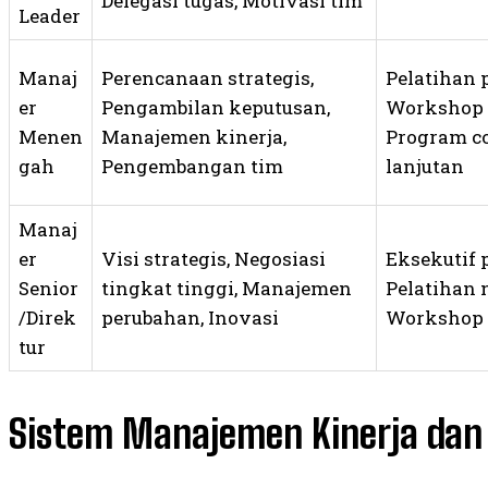
Delegasi tugas, Motivasi tim
Leader
Manaj
Perencanaan strategis,
Pelatihan 
er
Pengambilan keputusan,
Workshop 
Menen
Manajemen kinerja,
Program c
gah
Pengembangan tim
lanjutan
Manaj
er
Visi strategis, Negosiasi
Eksekutif
Senior
tingkat tinggi, Manajemen
Pelatihan n
/Direk
perubahan, Inovasi
Workshop 
tur
Sistem Manajemen Kinerja dan