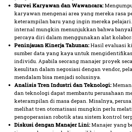
Survei Karyawan dan Wawancara:
Mengumpul
karyawan mengenai area yang mereka rasa p
keterampilan baru yang ingin mereka pelajari.
internal mungkin menunjukkan bahwa banya
percaya diri dalam menggunakan alat kolaboras
Peninjauan Kinerja Tahunan:
Hasil evaluasi k
sumber data yang kaya untuk mengidentifika
individu. Apabila seorang manajer proyek se
kesulitan dalam negosiasi dengan vendor, pela
mendalam bisa menjadi solusinya.
Analisis Tren Industri dan Teknologi:
Memanta
dan teknologi dapat membantu perusahaan me
keterampilan di masa depan. Misalnya, peru
melihat tren otomatisasi mungkin perlu melat
pengoperasian robotik atau sistem kontrol te
Diskusi dengan Manajer Lini:
Manajer yang be