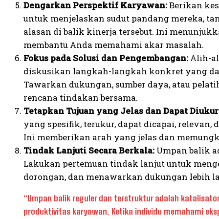
Dengarkan Perspektif Karyawan:
Berikan ke
untuk menjelaskan sudut pandang mereka, tan
alasan di balik kinerja tersebut. Ini menunju
membantu Anda memahami akar masalah.
Fokus pada Solusi dan Pengembangan:
Alih-a
diskusikan langkah-langkah konkret yang dap
Tawarkan dukungan, sumber daya, atau pelati
rencana tindakan bersama.
Tetapkan Tujuan yang Jelas dan Dapat Diukur
yang spesifik, terukur, dapat dicapai, relevan
Ini memberikan arah yang jelas dan memung
Tindak Lanjuti Secara Berkala:
Umpan balik ad
Lakukan pertemuan tindak lanjut untuk men
dorongan, dan menawarkan dukungan lebih la
“Umpan balik reguler dan terstruktur adalah katalisat
produktivitas karyawan. Ketika individu memahami ek