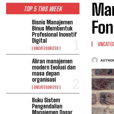
Man
TOP 5 THIS WEEK
Fon
Bisnis Manajemen
Binus Membentuk
Profesional Inovatif
Digital
UNCATEG
UNCATEGORIZED
Aliran manajemen
AUTHOR
modern Evolusi dan
masa depan
organisasi
UNCATEGORIZED
Buku Sistem
Pengendalian
Manajemen Dasar