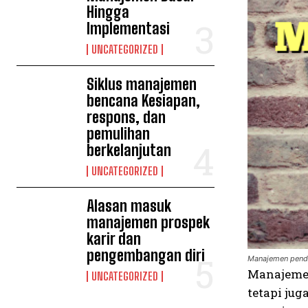
Hingga
Implementasi
UNCATEGORIZED
Siklus manajemen
bencana Kesiapan,
respons, dan
pemulihan
berkelanjutan
UNCATEGORIZED
Alasan masuk
manajemen prospek
karir dan
pengembangan diri
Manajemen pendi
Manajemen
UNCATEGORIZED
tetapi ju