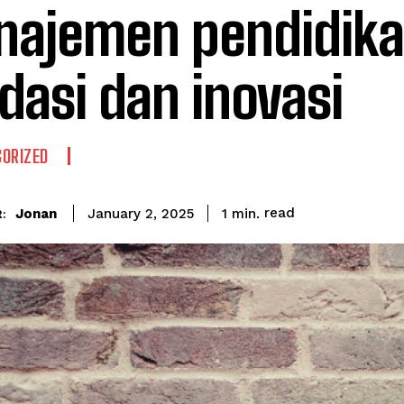
ajemen pendidika
dasi dan inovasi
ORIZED
read
Jonan
1
min.
January 2, 2025
: