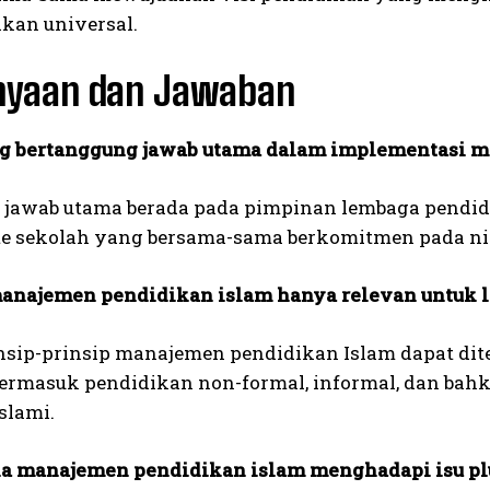
I WANT IN
ikan universal.
I've read and accept the
Privacy Policy
.
nyaan dan Jawaban
g bertanggung jawab utama dalam implementasi 
jawab utama berada pada pimpinan lembaga pendidika
e sekolah yang bersama-sama berkomitmen pada nila
najemen pendidikan islam hanya relevan untuk l
insip-prinsip manajemen pendidikan Islam dapat dite
termasuk pendidikan non-formal, informal, dan bah
slami.
a manajemen pendidikan islam menghadapi isu pl