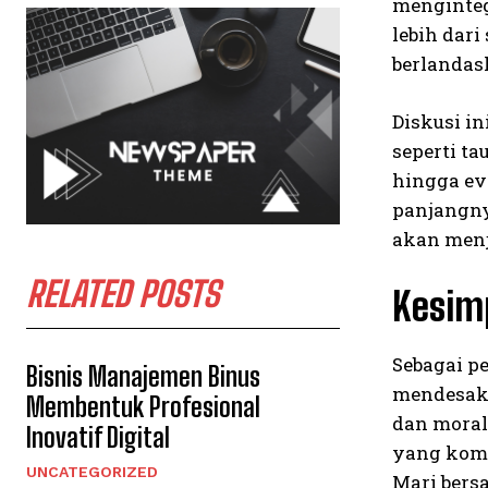
menginteg
lebih dari
berlandas
Diskusi i
seperti t
hingga ev
panjangny
akan menj
RELATED POSTS
Kesim
Sebagai p
Bisnis Manajemen Binus
mendesak 
Membentuk Profesional
dan moral
Inovatif Digital
yang komp
UNCATEGORIZED
Mari bers