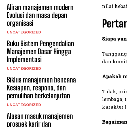
nilai keba
Aliran manajemen modern
Evolusi dan masa depan
Perta
organisasi
UNCATEGORIZED
Siapa yan
Buku Sistem Pengendalian
Manajemen Dasar Hingga
Tanggung 
Implementasi
dan komit
UNCATEGORIZED
Apakah ma
Siklus manajemen bencana
Kesiapan, respons, dan
Tidak, pr
pemulihan berkelanjutan
lembaga, 
UNCATEGORIZED
karakter I
Alasan masuk manajemen
Bagaiman
prospek karir dan