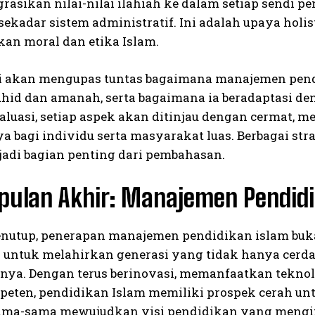
rasikan nilai-nilai ilahiah ke dalam setiap sendi 
 sekadar sistem administratif. Ini adalah upaya ho
kan moral dan etika Islam.
ni akan mengupas tuntas bagaimana manajemen pendi
auhid dan amanah, serta bagaimana ia beradaptasi de
aluasi, setiap aspek akan ditinjau dengan cermat, m
a bagi individu serta masyarakat luas. Berbagai str
adi bagian penting dari pembahasan.
pulan Akhir: Manajemen Pendidi
enutup, penerapan manajemen pendidikan islam buk
untuk melahirkan generasi yang tidak hanya cerdas s
nya. Dengan terus berinovasi, memanfaatkan tekno
eten, pendidikan Islam memiliki prospek cerah un
ama-sama mewujudkan visi pendidikan yang menginsp