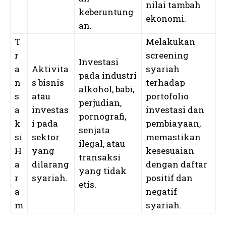
nilai tambah
keberuntung
ekonomi.
an.
T
Melakukan
r
screening
Investasi
a
Aktivita
syariah
pada industri
n
s bisnis
terhadap
alkohol, babi,
s
atau
portofolio
perjudian,
a
investas
investasi dan
pornografi,
k
i pada
pembiayaan,
senjata
si
sektor
memastikan
ilegal, atau
H
yang
kesesuaian
transaksi
a
dilarang
dengan daftar
yang tidak
r
syariah.
positif dan
etis.
a
negatif
m
syariah.