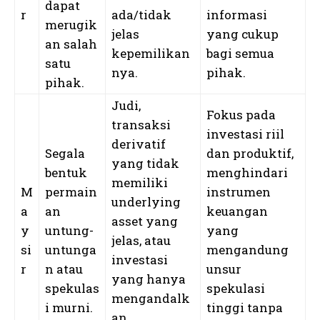
dapat
r
ada/tidak
informasi
merugik
jelas
yang cukup
an salah
kepemilikan
bagi semua
satu
nya.
pihak.
pihak.
Judi,
Fokus pada
transaksi
investasi riil
derivatif
Segala
dan produktif,
yang tidak
bentuk
menghindari
memiliki
M
permain
instrumen
underlying
a
an
keuangan
asset yang
y
untung-
yang
jelas, atau
si
untunga
mengandung
investasi
r
n atau
unsur
yang hanya
spekulas
spekulasi
mengandalk
i murni.
tinggi tanpa
an