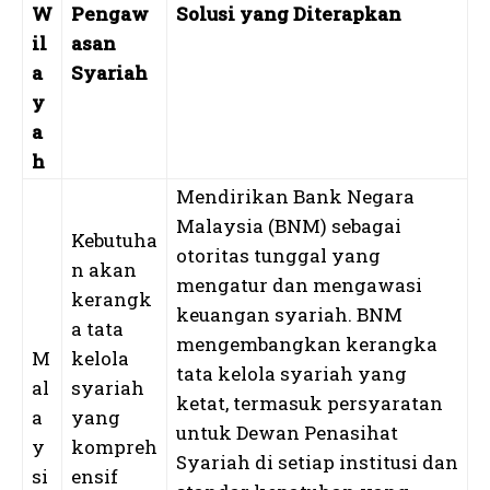
W
Pengaw
Solusi yang Diterapkan
il
asan
a
Syariah
y
a
h
Mendirikan Bank Negara
Malaysia (BNM) sebagai
Kebutuha
otoritas tunggal yang
n akan
mengatur dan mengawasi
kerangk
keuangan syariah. BNM
a tata
mengembangkan kerangka
M
kelola
tata kelola syariah yang
al
syariah
ketat, termasuk persyaratan
a
yang
untuk Dewan Penasihat
y
kompreh
Syariah di setiap institusi dan
si
ensif