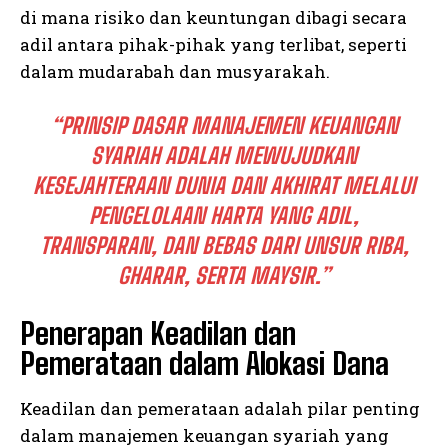
di mana risiko dan keuntungan dibagi secara
adil antara pihak-pihak yang terlibat, seperti
dalam mudarabah dan musyarakah.
“PRINSIP DASAR MANAJEMEN KEUANGAN
SYARIAH ADALAH MEWUJUDKAN
KESEJAHTERAAN DUNIA DAN AKHIRAT MELALUI
PENGELOLAAN HARTA YANG ADIL,
I WANT IN
TRANSPARAN, DAN BEBAS DARI UNSUR RIBA,
I've read and accept the
Privacy Policy
.
GHARAR, SERTA MAYSIR.”
Penerapan Keadilan dan
Pemerataan dalam Alokasi Dana
Keadilan dan pemerataan adalah pilar penting
dalam manajemen keuangan syariah yang