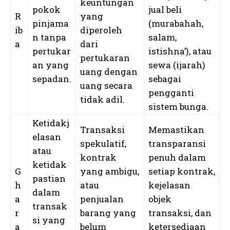
keuntungan
pokok
jual beli
R
yang
pinjama
(murabahah,
ib
diperoleh
n tanpa
salam,
a
dari
pertukar
istishna’), atau
pertukaran
an yang
sewa (ijarah)
uang dengan
sepadan.
sebagai
uang secara
pengganti
tidak adil.
sistem bunga.
Ketidakj
Transaksi
Memastikan
elasan
spekulatif,
transparansi
atau
kontrak
penuh dalam
ketidak
G
yang ambigu,
setiap kontrak,
pastian
h
atau
kejelasan
dalam
a
penjualan
objek
transak
r
barang yang
transaksi, dan
si yang
a
belum
ketersediaan