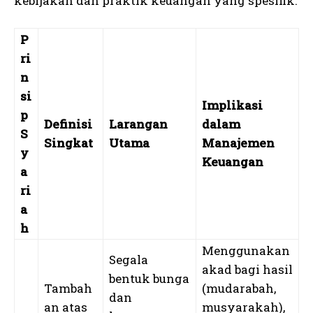
kebijakan dan praktik keuangan yang spesifik.
P
ri
n
si
Implikasi
p
Definisi
Larangan
dalam
S
Singkat
Utama
Manajemen
y
Keuangan
a
ri
a
h
Menggunakan
Segala
akad bagi hasil
bentuk bunga
Tambah
(mudarabah,
dan
an atas
musyarakah),