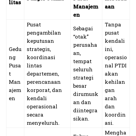
litas
Manajem
aan
en
Pusat
Tanpa
Sebagai
pengambilan
pusat
“otak”
keputusan
kendali
perusaha
Gedu
strategis,
ini,
an,
ng
koordinasi
operasio
tempat
Pusa
lintas
nal PTDI
seluruh
t
departemen,
akan
strategi
Man
perencanaan
kehilan
besar
ajem
korporat, dan
gan
dirumusk
en
kendali
arah
an dan
operasional
dan
diintegra
secara
koordin
sikan.
menyeluruh.
asi.
Mengha