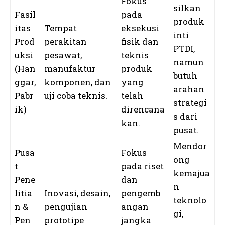
Fokus
silkan
Fasil
pada
produk
itas
Tempat
eksekusi
inti
Prod
perakitan
fisik dan
PTDI,
uksi
pesawat,
teknis
namun
(Han
manufaktur
produk
butuh
ggar,
komponen, dan
yang
arahan
Pabr
uji coba teknis.
telah
strategi
ik)
direncana
s dari
kan.
pusat.
Mendor
Pusa
Fokus
ong
t
pada riset
kemajua
Pene
dan
n
litia
Inovasi, desain,
pengemb
teknolo
n &
pengujian
angan
gi,
Pen
prototipe
jangka