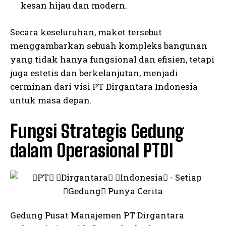
kesan hijau dan modern.
Secara keseluruhan, maket tersebut
menggambarkan sebuah kompleks bangunan
yang tidak hanya fungsional dan efisien, tetapi
juga estetis dan berkelanjutan, menjadi
cerminan dari visi PT Dirgantara Indonesia
untuk masa depan.
I WANT IN
Fungsi Strategis Gedung
I've read and accept the
Privacy Policy
.
dalam Operasional PTDI
Gedung Pusat Manajemen PT Dirgantara