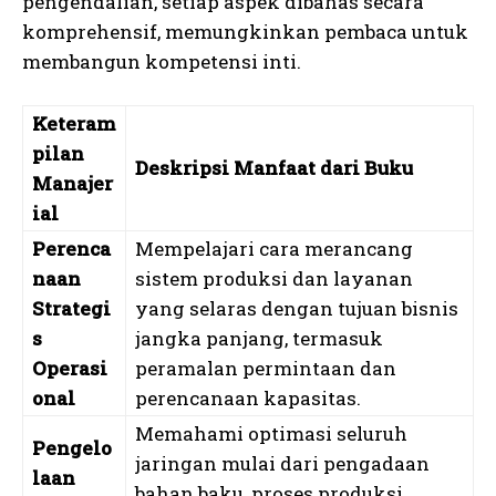
pengendalian, setiap aspek dibahas secara
komprehensif, memungkinkan pembaca untuk
membangun kompetensi inti.
Keteram
pilan
Deskripsi Manfaat dari Buku
Manajer
ial
Perenca
Mempelajari cara merancang
naan
sistem produksi dan layanan
Strategi
yang selaras dengan tujuan bisnis
s
jangka panjang, termasuk
Operasi
peramalan permintaan dan
onal
perencanaan kapasitas.
Memahami optimasi seluruh
Pengelo
jaringan mulai dari pengadaan
laan
bahan baku, proses produksi,