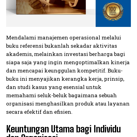
Mendalami manajemen operasional melalui
buku referensi bukanlah sekadar aktivitas
akademis, melainkan investasi berharga bagi
siapa saja yang ingin mengoptimalkan kinerja
I WANT IN
dan mencapai keunggulan kompetitif. Buku-
buku ini menyajikan kerangka kerja, prinsip,
I've read and accept the
Privacy Policy
.
dan studi kasus yang esensial untuk
memahami seluk-beluk bagaimana sebuah
organisasi menghasilkan produk atau layanan
secara efektif dan efisien.
Keuntungan Utama bagi Individu